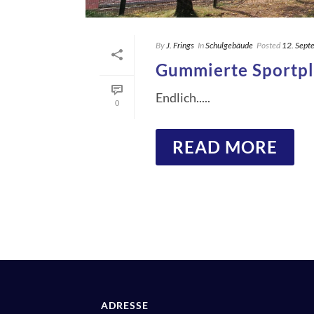
By
J. Frings
In
Schulgebäude
Posted
12. Sept
Gummierte Sportpl
Endlich.....
0
READ MORE
ADRESSE